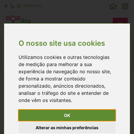
51 99818-9992
O nosso site usa cookies
Durante a Internação - Período
Utilizamos cookies e outras tecnologias
Pós-operatório Imediato
de medição para melhorar a sua
Home
>
Cirurgia sem Medo > Durante a Internação
experiência de navegação no nosso site,
de forma a mostrar conteúdo
personalizado, anúncios direcionados,
Sobre a anestesia:
A técnica de anestesia depende do
analisar o tráfego do site e entender de
procedimento que será realizado. Sempre que possível,
onde vêm os visitantes.
preferimos a anestesia raquidiana (na coluna), por ser uma
técnica mais segura e proporcionar um melhor controle da
OK
dor pós-operatória. Se preferir, a paciente pode dormir
durante a cirurgia (chamamos de sedação).
Alterar as minhas preferências
Após a cirurgia, a paciente é encaminhada para a sala de