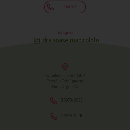
51
3378-9991
Instagram
dra.anaselmapicoloto
Av. Soledade, 569 / 1009
Torre B - Três Figueiras
Porto Alegre · RS
51 3378-9992
51 3378-9991