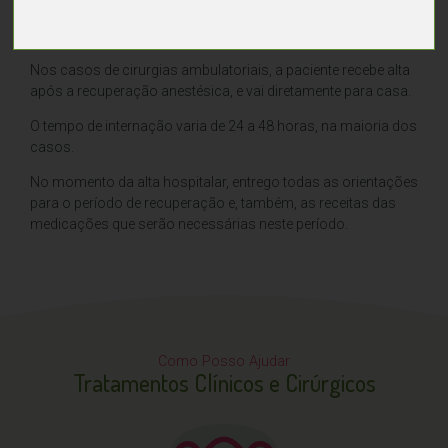
recuperação, até ficar completamente recuperada da
anestesia. Após, irá para o quarto.
Nos casos de cirurgias ambulatoriais, a paciente recebe alta
após a recuperação anestésica, e vai diretamente para casa.
O tempo de internação varia de 24 a 48 horas, na maioria dos
casos.
No momento da alta hospitalar, entrego todas as orientações
para o período de recuperação e, também, as receitas das
medicações que serão necessárias neste período.
Como Posso Ajudar
Tratamentos Clínicos e Cirúrgicos