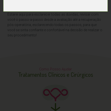
por órgãos nacionais e internacionais.
E não se preocupe! Você não precisa enfrentar isso sozinha.
Estarei aqui para esclarecer todas as dúvidas, revisar com
você o passo-a-passo desde a avaliação até a recuperação
pós-operatória, esclarecendo todas os passos, para que
você se sinta confiante e confortável na decisão de realizar o
seu procedimento!
Como Posso Ajudar
Tratamentos Clínicos e Cirúrgicos