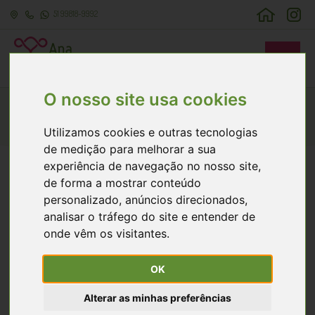
51 99818-9992
O nosso site usa cookies
Você tem Medo de Cirurgia?
Utilizamos cookies e outras tecnologias
Home
>
Cirurgia sem Medo > Você tem Medo de Cirurgia?
de medição para melhorar a sua
experiência de navegação no nosso site,
de forma a mostrar conteúdo
Se você tem medo de cirurgia, não se preocupe, isto é
personalizado, anúncios direcionados,
bastante normal. Afinal, todos tememos por alguma situação
analisar o tráfego do site e entender de
nova, e que, muitas vezes, não entendemos completamente.
onde vêm os visitantes.
Atualmente, as técnicas operatórias e anestésicas evoluíram
muito, tornaram-se mais seguras, e com riscos muito
OK
menores. Além disso, todas as fases do atendimento
hospitalar, desde a entrada da paciente até a sua alta,
Alterar as minhas preferências
obedecem a regras bem estabelecidas, que são fiscalizadas