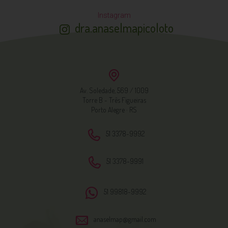
Instagram
dra.anaselmapicoloto
Av. Soledade, 569 / 1009
Torre B - Três Figueiras
Porto Alegre · RS
51 3378-9992
51 3378-9991
51 99818-9992
anaselmap@gmail.com